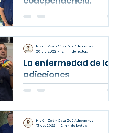
codependencia.
Misión Zoé y Casa Zoé Adicciones
20 dic 2022
2 min de lectura
La enfermedad de las
adicciones
Está es una plática familiar de información a
las familias de los usuarios que se
encuentran recibiendo un tratamiento de
adicciones en...
Misión Zoé y Casa Zoé Adicciones
13 oct 2022
2 min de lectura