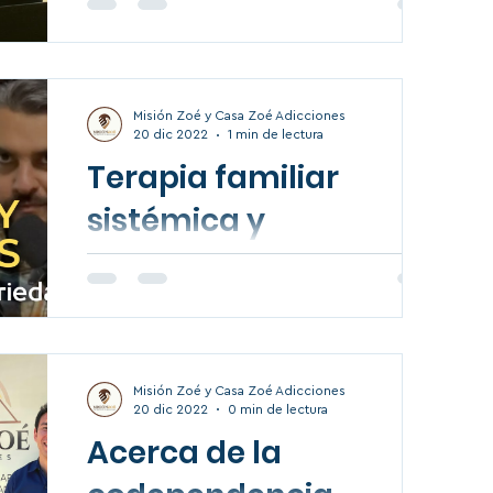
nos habla de la importancia de aprender a
establecer límites de manera general en
nuestras...
Misión Zoé y Casa Zoé Adicciones
20 dic 2022
1 min de lectura
Terapia familiar
sistémica y
adicciones. Invitado:
Psic. Ismael Molina
En este programa hablamos acerca de la
Cosío. (Maestro).
importancia que tiene un tratamiento
psicológico que involucre a toda la familia.
Tuvimos como...
Misión Zoé y Casa Zoé Adicciones
20 dic 2022
0 min de lectura
Acerca de la