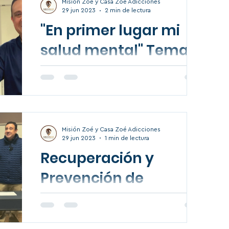
rehabilitación o...
Misión Zoé y Casa Zoé Adicciones
29 jun 2023
2 min de lectura
"En primer lugar mi
salud mental" Tema a
las familias. Centro de
Tratamiento en
En este tema para las familias, que tienen a
Adicciones Casa Zoé.
algun ser querido en algún centro de
rehabilitación o en algún centro de
tratamiento en...
Misión Zoé y Casa Zoé Adicciones
29 jun 2023
1 min de lectura
Recuperación y
Prevención de
Recaídas ¿Cómo
puedo ayudar a mi
"CENTRO DE TRATAMIENTO