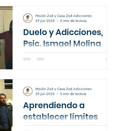
familiar? Psic. Enrique
ESPECIALIZADO E INTEGRAL EN
ADICCIONES MISION ZOE A.C."
Corral
www.misionzoe.com 646-2-05-63-87 “La
Misión Zoé y Casa Zoé Adicciones
29 jun 2023
0 min de lectura
alegría de vivir en...
Duelo y Adicciones,
Psic. Ismael Molina
Cosío. Platica familiar
en Centro de
Rehabilitación.
Misión Zoé y Casa Zoé Adicciones
29 jun 2023
3 min de lectura
Aprendiendo a
establecer límites
En este video el psicólogo Ismael Molina