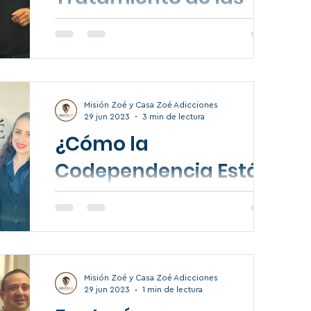
Adicciones. Psic.
Manuel Gamboa.
Una de las maneras de cómo se inicia la
persona en el consumo, no
necesariamente es porque tenga
complicados problemas emocionales ...
Misión Zoé y Casa Zoé Adicciones
29 jun 2023
3 min de lectura
¿Cómo la
Codependencia Está
Afectando tu Salud
Mental? Psic. Sarah
Aprendiendo como la codependencia
Rodriguez, impacto en
afecta mi salud mental. Este tema es para
las familias que tienen a algún ser querido
la familia.
en algún centro...
Misión Zoé y Casa Zoé Adicciones
29 jun 2023
1 min de lectura