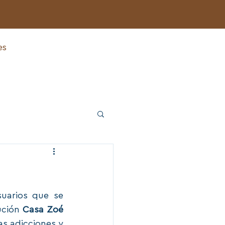
nes
Contacto
Video Blog
uarios que se 
ución 
Casa Zoé 
as adicciones y 