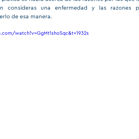
on consideras una enfermedad y las razones p
rlo de esa manera. 
e.com/watch?v=GgMt1sho5qc&t=1932s