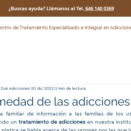
¿Buscas ayuda? Llámanos al Tel.
646 140 0369
ntro de Tratamiento Especializado e Integral en Adiccio
Inicio
Rehabilitación
¿Quienes somos?
 Zoé Adicciones
20 dic 2022
2 min de lectura
medad de las adicciones
a familiar de información a las familias de los us
ndo un 
tratamiento de adicciones
 en nuestra instit
á platica se habla acerca de las razones por las que l